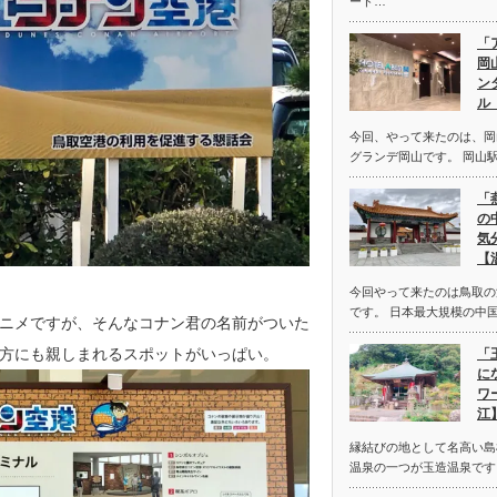
ード…
「
岡
ン
ル
今回、やって来たのは、岡
グランデ岡山です。 岡山
「
の
気
【
今回やって来たのは鳥取の
です。 日本最大規模の中
ニメですが、そんなコナン君の名前がついた
方にも親しまれるスポットがいっぱい。
「
に
ワ
江
縁結びの地として名高い島
温泉の一つが玉造温泉です