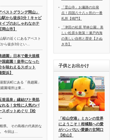
「霊山寺」お遍路の出発
アベストグランデ岡山」
点！四国八十八ヶ所の一番
山駅から徒歩3分！キャビ
札所【鳴門】
タイプのおしゃれなホテ
「津田の松原 琴林公園」美
【岡山市】
しい松原を散策！瀬戸内海
山駅の近くにあるアベスト
の美しい自然と歴史【さぬ
駅から徒歩3分とい…
き市】
燕趙園」日本で最大規模
中国庭園！皇帝になった
子供とお出かけ
分を味わえるスポット
湯梨浜】
湯梨浜町にある「燕趙園」
国庭園場所は東…
玉造温泉」縁結びと美肌
なれる！女性に人気のパ
ースポットめぐり【松
】
「松山空港」ミカンの世界
にようこそ！柑橘類への愛
根県。 その島根の代表的な
がハンパない愛媛の玄関口
。 今回は…
【松山】