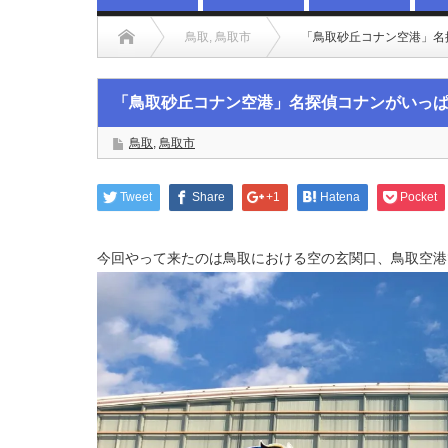
鳥取
,
鳥取市
「鳥取砂丘コナン空港」名
「鳥取砂丘コナン空港」名探偵コナンがいっ
鳥取
,
鳥取市
Tweet
Share
+1
Hatena
Pocket
今回やって来たのは鳥取における空の玄関口、鳥取空港