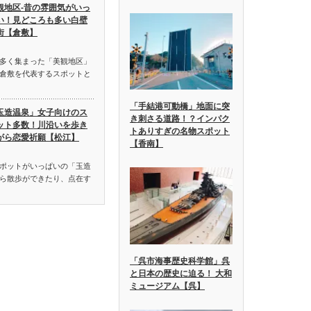
観地区-昔の雰囲気がいっ
い！見どころも多い白壁
街【倉敷】
多く集まった「美観地区」
倉敷を代表するスポットと
「手結港可動橋」地面に突
玉造温泉」女子向けのス
き刺さる道路！？インパク
ット多数！川沿いを歩き
トありすぎの名物スポット
がら恋愛祈願【松江】
【香南】
ポットがいっぱいの「玉造
ら散歩ができたり、点在す
「呉市海事歴史科学館」呉
と日本の歴史に迫る！ 大和
ミュージアム【呉】