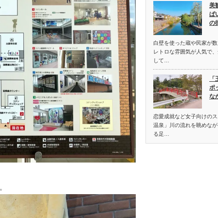
美
ぱ
の
白壁を使った蔵や民家が数
レトロな雰囲気が人気で、
して…
「
ポ
な
恋愛成就など女子向けのス
温泉」川の流れを眺めなが
る足…
。