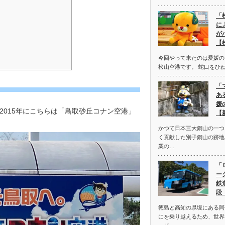
「
に
が
【
今回やって来たのは愛媛の
松山空港です。 蛇口をひ
「
あ
媛
015年にこちらは「鳥取砂丘コナン空港」
【
かつて日本三大銅山の一つ
く貢献した別子銅山の跡地
業の…
「
ー
鉄
段
徳島と高知の県境にある阿
にを乗り越えるため、世界