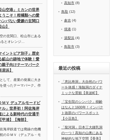
高知市
(8)
松山空港」ミカンの世界
鳥取
(12)
ようこそ！柑橘類への愛
倉吉
(4)
ハンパない愛媛の玄関口
松山】
境港
(1)
空の玄関口、松山市にある
湯梨浜
(4)
ねるとオレンジ…
鳥取市
(3)
マイントピア別子」歴史
る鉱山の跡地で体験！愛
の親子向けテーマパーク
最近の投稿
新居浜】
として、産業の発展に大き
「恵比寿洞」大自然のパワ
を使ったテーマパーク。作
ーを体感！海蝕洞のダイナ
ミックな景観【美波町】
「宝生院のシンパク」樹齢
ＤＭＶ デュアルモードビ
はなんと1600年！インパク
クル」世界初！阿佐海岸
ト抜群のパワースポット
道による新時代の交通手
【小豆島】
【甲浦】【海部】
「龍河洞」日本三大鍾乳洞
佐海岸鉄道では廃線の危機
の一つ！高知の山奥にある
初のＤＭＶ（デュアル・モ
神秘的な地下空間【香美】