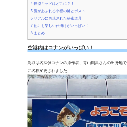
4
怪盗キッドはどこに？！
5
愛があふれる幸福の鍵とポスト
6
リアルに再現された秘密道具
7
他にも楽しい仕掛けがいっぱい！
8
まとめ
空港内はコナンがいっぱい！
鳥取は名探偵コナンの原作者、青山剛昌さんの出身地で2
に名称変更されました。