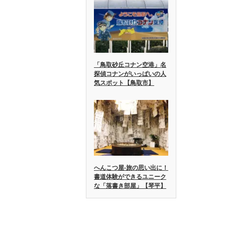
「鳥取砂丘コナン空港」名
探偵コナンがいっぱいの人
気スポット【鳥取市】
へんこつ屋-旅の思い出に！
書道体験ができるユニーク
な「落書き部屋」【琴平】