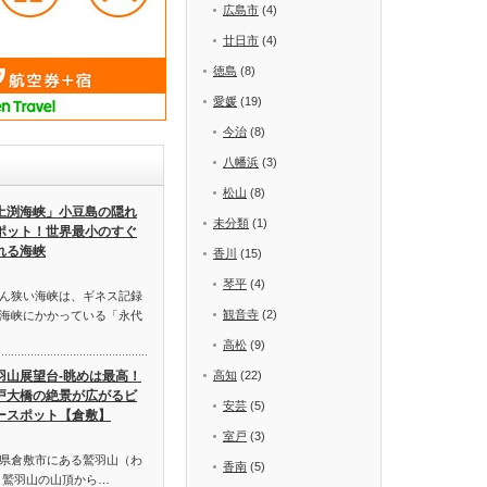
広島市
(4)
廿日市
(4)
徳島
(8)
愛媛
(19)
今治
(8)
八幡浜
(3)
松山
(8)
土渕海峡」小豆島の隠れ
未分類
(1)
ポット！世界最小のすぐ
れる海峡
香川
(15)
琴平
(4)
ん狭い海峡は、ギネス記録
観音寺
(2)
海峡にかかっている「永代
高松
(9)
羽山展望台-眺めは最高！
高知
(22)
戸大橋の絶景が広がるビ
安芸
(5)
ースポット【倉敷】
室戸
(3)
県倉敷市にある鷲羽山（わ
香南
(5)
 鷲羽山の山頂から…