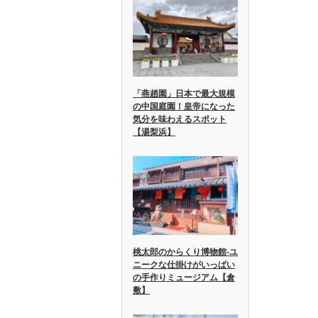
「燕趙園」日本で最大規模
の中国庭園！皇帝になった
気分を味わえるスポット
【湯梨浜】
桃太郎のからくり博物館-ユ
ニークな仕掛けがいっぱい
の手作りミュージアム【倉
敷】