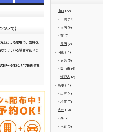
山口
(22)
下関
(11)
周南
(6)
について】
萩
(2)
防止による影響で、臨時休
長門
(2)
変わっている場合がありま
岡山
(11)
倉敷
(5)
式HPやSNSなどで最新情報
岡山市
(4)
瀬戸内
(2)
島根
(11)
出雲
(4)
松江
(7)
広島
(13)
呉
(2)
尾道
(3)