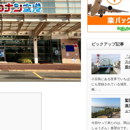
ピックアップ記事
「
ス
渡
小豆島にある世界でいちば
にも登録されている場所。
橋」…
鷲
瀬
ュ
今回やって来たのは、岡山
しゅうざん）展望台です。