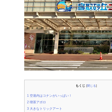
もくじ
[
閉じる
]
1
空港内はコナンがいっぱい！
2
喫茶アポロ
3
大きなトリックアート