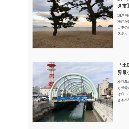
き市
瀬戸内
海岸が
日本の
スポッ
「土
界最
小豆島
も登録
は白い
きる小