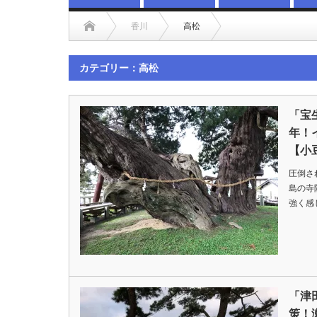
香川
高松
カテゴリー：高松
「宝
年！
【小
圧倒さ
島の寺
強く感
「津
策！