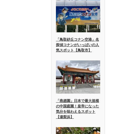
「鳥取砂丘コナン空港」名
探偵コナンがいっぱいの人
気スポット【鳥取市】
「燕趙園」日本で最大規模
の中国庭園！皇帝になった
気分を味わえるスポット
【湯梨浜】