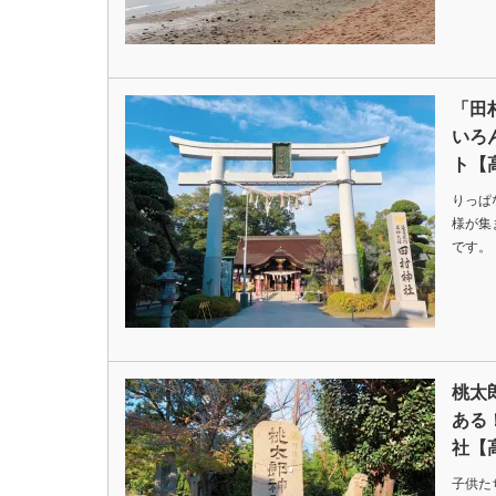
「田
いろ
ト【
りっぱ
様が集
です。
桃太
ある
社【
子供た