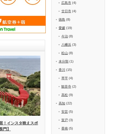
広島市
(4)
廿日市
(4)
徳島
(8)
愛媛
(19)
今治
(8)
八幡浜
(3)
松山
(8)
未分類
(1)
香川
(15)
琴平
(4)
観音寺
(2)
高松
(9)
高知
(22)
安芸
(5)
室戸
(3)
居！インスタ映えスポ
香南
(5)
長門】