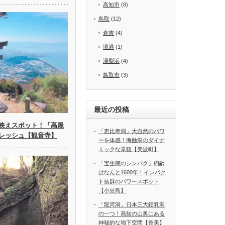
高知市
(8)
鳥取
(12)
倉吉
(4)
境港
(1)
湯梨浜
(4)
鳥取市
(3)
最近の投稿
映えスポット！「高屋
「恵比寿洞」大自然のパワ
レッシュ【観音寺】
ーを体感！海蝕洞のダイナ
ミックな景観【美波町】
「宝生院のシンパク」樹齢
はなんと1600年！インパク
ト抜群のパワースポット
【小豆島】
「龍河洞」日本三大鍾乳洞
の一つ！高知の山奥にある
神秘的な地下空間【香美】