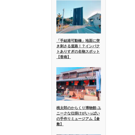
「手結港可動橋」地面に突
き刺さる道路！？インパク
トありすぎの名物スポット
【香南】
桃太郎のからくり博物館-ユ
ニークな仕掛けがいっぱい
の手作りミュージアム【倉
敷】