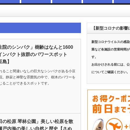
【新型コロナの影響
新型コロナウイルスの感染
生院のシンパク」樹齢はなんと1600
業など各施設の営業時間が
インパクト抜群のパワースポット
す。
豆島】
お出かけされる前には、公
れること間違いなしの巨大なシンパクがある小豆
についてご確認ください。
院。静寂と神聖な雰囲気の中で、樹木のパワーを
じることができるスポットです。
田の松原 琴林公園」美しい松原を散
瀬戸内海の美しい自然と歴史【さぬ