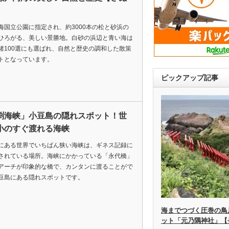
】
海国立公園に指定され、約3000本の松と砂浜の
ひろがる、美しい景勝地。白砂の浜辺と青い海は
渚100選にも選ばれ、自然と歴史の調和した散策
トとなっています。
ピックアップ記事
渕海峡」小豆島の隠れスポット！世
小のすぐ渡れる海峡
にある世界でいちばん狭い海峡は、ギネス記録に
されている場所。海峡にかかっている「永代橋」
アーチが印象的な橋で、カンタンに渡ることがで
豆島にある隠れスポットです。
海までつづく圧巻の鳥
ット「元乃隅神社」【