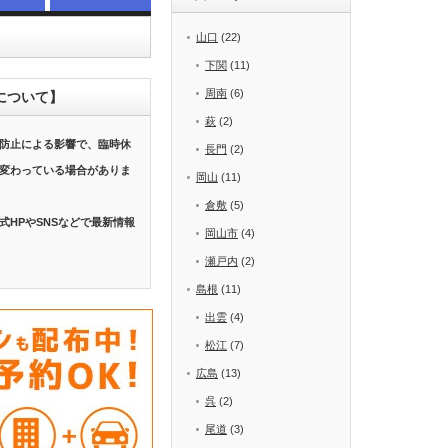
山口
(22)
下関
(11)
周南
(6)
について】
萩
(2)
防止による影響で、臨時休
長門
(2)
変わっている場合がありま
岡山
(11)
倉敷
(5)
式HPやSNSなどで最新情報
岡山市
(4)
瀬戸内
(2)
島根
(11)
出雲
(4)
松江
(7)
広島
(13)
呉
(2)
尾道
(3)