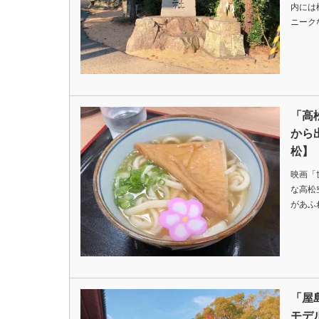
内には
ニーク
「高
から
松】
映画「
な高松
があふ
「屋
モデ