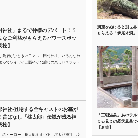
洞窟をぬけると別世界
村神社」まるで神様のデパート！？
もらえる「伊尾木洞」
んなご利益がもらえるパワースポッ
高松】
な鳥居がひときわ目立つ「田村神社」いろんな神
まってワイワイと賑やかな感じの楽しいスポット
郎神社-登場する全キャストのお墓が
「三朝温泉」あのテル
！昔ばなし「桃太郎」伝説が残る神
まる見えの露天風呂で
高松】
【倉吉】
ちのヒーロー、桃太郎をまつる「桃太郎神社」境