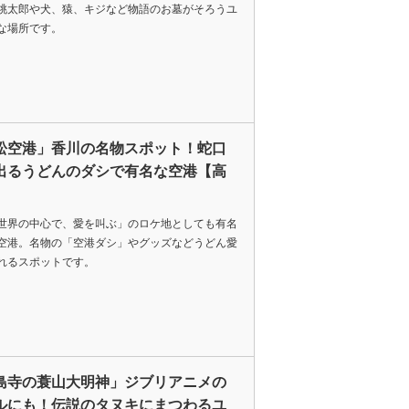
桃太郎や犬、猿、キジなど物語のお墓がそろうユ
な場所です。
松空港」香川の名物スポット！蛇口
出るうどんのダシで有名な空港【高
世界の中心で、愛を叫ぶ」のロケ地としても有名
空港。名物の「空港ダシ」やグッズなどうどん愛
れるスポットです。
島寺の蓑山大明神」ジブリアニメの
ルにも！伝説のタヌキにまつわるユ