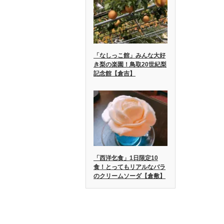
「なしっこ館」みんな大好
き梨の楽園！鳥取20世紀梨
記念館【倉吉】
「西洋乞食」1日限定10
食！とってもリアルなバラ
のクリームソーダ【倉敷】