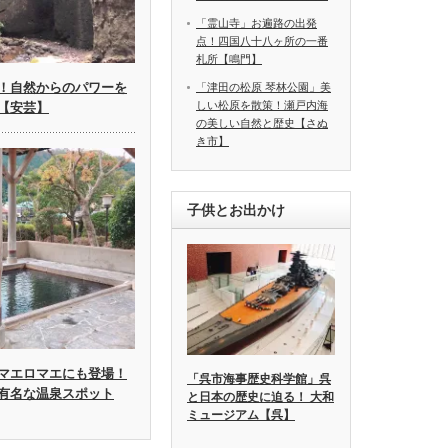
「霊山寺」お遍路の出発
点！四国八十八ヶ所の一番
札所【鳴門】
！自然からのパワーを
「津田の松原 琴林公園」美
しい松原を散策！瀬戸内海
【安芸】
の美しい自然と歴史【さぬ
き市】
子供とお出かけ
マエロマエにも登場！
「呉市海事歴史科学館」呉
有名な温泉スポット
と日本の歴史に迫る！ 大和
ミュージアム【呉】