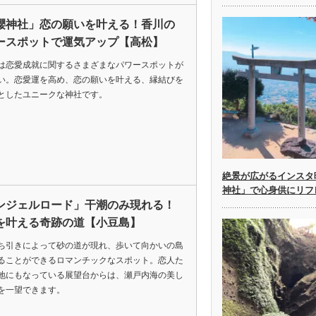
纓神社」恋の願いを叶える！香川の
ースポットで運気アップ【高松】
は恋愛成就に関するさまざまなパワースポットが
い。恋愛運を高め、恋の願いを叶える、縁結びを
としたユニークな神社です。
絶景が広がるインスタ
神社」で心身供にリフ
ンジェルロード」干潮のみ現れる！
を叶える奇跡の道【小豆島】
ち引きによって砂の道が現れ、歩いて向かいの島
ることができるロマンチックなスポット。恋人た
地にもなっている展望台からは、瀬戸内海の美し
を一望できます。