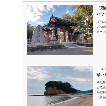
「冠
パワ
境内に
いっぱ
テーマ
「エ
願い
潮の満
まで渡
ちの聖
い景色