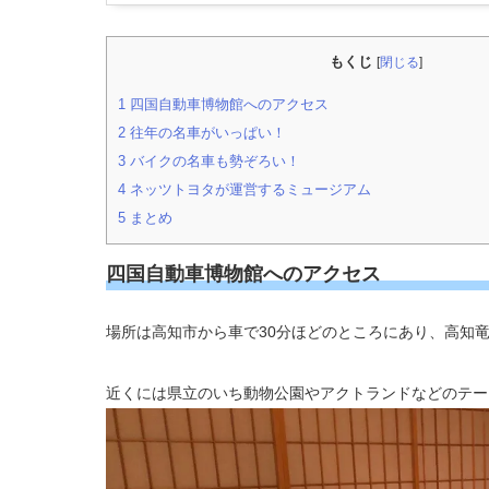
もくじ
[
閉じる
]
1
四国自動車博物館へのアクセス
2
往年の名車がいっぱい！
3
バイクの名車も勢ぞろい！
4
ネッツトヨタが運営するミュージアム
5
まとめ
四国自動車博物館へのアクセス
場所は高知市から車で30分ほどのところにあり、高知
近くには県立のいち動物公園やアクトランドなどのテー