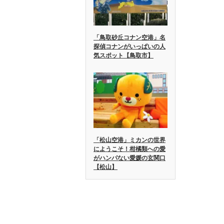
「鳥取砂丘コナン空港」名
探偵コナンがいっぱいの人
気スポット【鳥取市】
「松山空港」ミカンの世界
にようこそ！柑橘類への愛
がハンパない愛媛の玄関口
【松山】