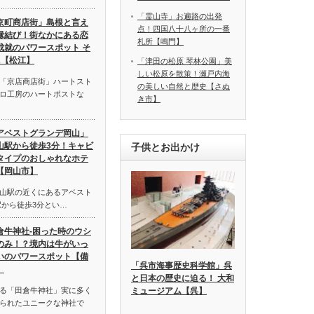
「霊山寺」お遍路の出発
京町商店街」島根と言え
点！四国八十八ヶ所の一番
縁結び！街なかにある恋
札所【鳴門】
成就のパワースポット そ
2【松江】
「津田の松原 琴林公園」美
しい松原を散策！瀬戸内海
「京店商店街」ハートスト
の美しい自然と歴史【さぬ
ロ工房のハートポストな
き市】
アベストグランデ岡山」
山駅から徒歩3分！キャビ
子供とお出かけ
タイプのおしゃれなホテ
【岡山市】
山駅の近くにあるアベスト
駅から徒歩3分とい…
倉牛神社-困った時のウシ
のみ！？境内は牛がいっ
いのパワースポット【備
「呉市海事歴史科学館」呉
】
と日本の歴史に迫る！ 大和
る「田倉牛神社」実に多く
ミュージアム【呉】
られたユニークな神社で