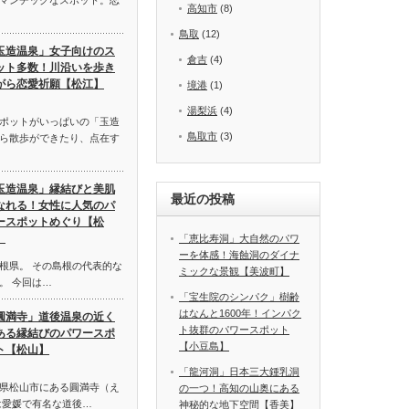
高知市
(8)
鳥取
(12)
玉造温泉」女子向けのス
倉吉
(4)
ット多数！川沿いを歩き
がら恋愛祈願【松江】
境港
(1)
湯梨浜
(4)
ポットがいっぱいの「玉造
鳥取市
(3)
ら散歩ができたり、点在す
玉造温泉」縁結びと美肌
最近の投稿
なれる！女性に人気のパ
ースポットめぐり【松
】
「恵比寿洞」大自然のパワ
ーを体感！海蝕洞のダイナ
根県。 その島根の代表的な
ミックな景観【美波町】
。 今回は…
「宝生院のシンパク」樹齢
はなんと1600年！インパク
圓満寺」道後温泉の近く
ト抜群のパワースポット
ある縁結びのパワースポ
【小豆島】
ト【松山】
「龍河洞」日本三大鍾乳洞
県松山市にある圓満寺（え
の一つ！高知の山奥にある
は愛媛で有名な道後…
神秘的な地下空間【香美】