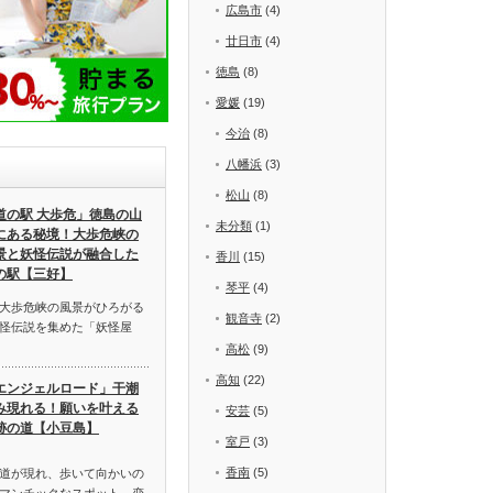
広島市
(4)
廿日市
(4)
徳島
(8)
愛媛
(19)
今治
(8)
八幡浜
(3)
松山
(8)
道の駅 大歩危」徳島の山
未分類
(1)
にある秘境！大歩危峡の
景と妖怪伝説が融合した
香川
(15)
の駅【三好】
琴平
(4)
大歩危峡の風景がひろがる
観音寺
(2)
怪伝説を集めた「妖怪屋
高松
(9)
高知
(22)
エンジェルロード」干潮
み現れる！願いを叶える
安芸
(5)
跡の道【小豆島】
室戸
(3)
香南
(5)
道が現れ、歩いて向かいの
マンチックなスポット。恋