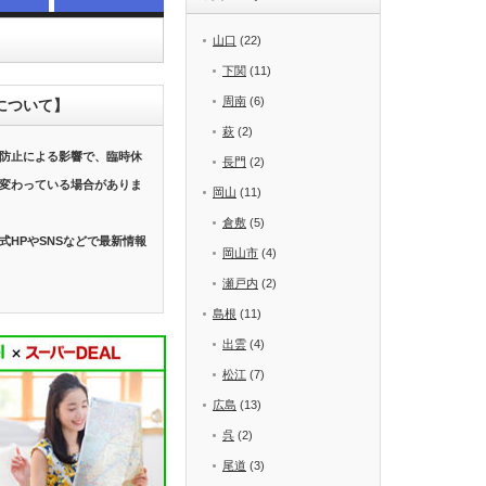
山口
(22)
下関
(11)
周南
(6)
について】
萩
(2)
防止による影響で、臨時休
長門
(2)
変わっている場合がありま
岡山
(11)
倉敷
(5)
式HPやSNSなどで最新情報
岡山市
(4)
瀬戸内
(2)
島根
(11)
出雲
(4)
松江
(7)
広島
(13)
呉
(2)
尾道
(3)