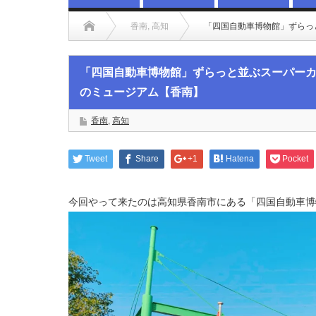
香南
,
高知
「四国自動車博物館」ずらっ
「四国自動車博物館」ずらっと並ぶスーパー
のミュージアム【香南】
香南
,
高知
Tweet
Share
+1
Hatena
Pocket
今回やって来たのは高知県香南市にある「四国自動車博