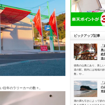
ピックアップ記事
「
奥
絶
道
徳島の山奥にあり、美しい
道の駅。館内には地域の妖
敷」や…
「
の
い往年のラリーカーの数々。
奇
潮の満ち引きによって砂の
島まで渡ることができるロ