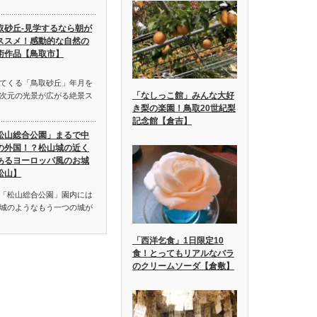
取砂丘-見学するなら朝が
ススメ！感動的な自然の
術作品【鳥取市】
てくる「鳥取砂丘」年月を
「なしっこ館」みんな大好
次元の光景が広がる絶景ス
き梨の楽園！鳥取20世紀梨
記念館【倉吉】
松山総合公園」まるで中
の外国！？松山城の近く
あるヨーロッパ風のお城
松山】
「松山総合公園」園内には
城のようなもう一つの城が
「西洋乞食」1日限定10
食！とってもリアルなバラ
のクリームソーダ【倉敷】