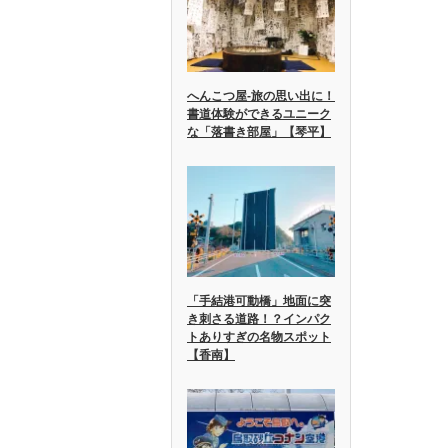
へんこつ屋-旅の思い出に！
書道体験ができるユニーク
な「落書き部屋」【琴平】
「手結港可動橋」地面に突
き刺さる道路！？インパク
トありすぎの名物スポット
【香南】