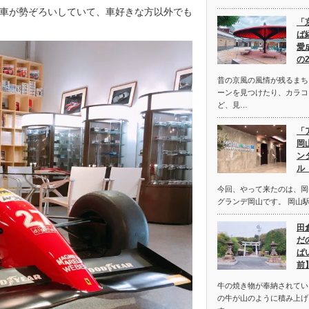
車が勢ぞろいしていて、車好きな方以外でも
「
ば
愛
の
昔の京風の風情が残るまち
ーンを見つけたり、カラコ
ど、見…
「
岡
ン
ル
今回、やって来たのは、岡
グランデ岡山です。 岡山
田
だ
ぱ
前
牛の焼き物が奉納されてい
の牛が山のように積み上げ