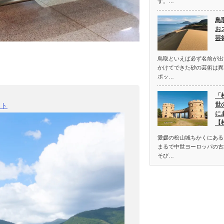
す。…
鳥
お
芸
鳥取といえば必ず名前が出
かけてできた砂の芸術は異
ポッ…
「
世
ート
に
【
愛媛の松山城ちかくにある
まるで中世ヨーロッパの古
そび…