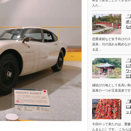
人た…
「
ポ
な
恋愛成就など女子向けのス
温泉」川の流れを眺めなが
る足…
「
に
ワ
江
縁結びの地として名高い島
温泉の一つが玉造温泉です
「
に
ッ
今回やって来たのは、愛媛
んまんじ）です。 こちら