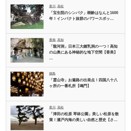
香川
,
高松
「宝生院のシンパク」樹齢はなんと1600
年！インパクト抜群のパワースポッ…
香南
,
高知
「龍河洞」日本三大鍾乳洞の一つ！高知
の山奥にある神秘的な地下空間【香美】
…
徳島
「霊山寺」お遍路の出発点！四国八十八
ヶ所の一番札所【鳴門】
香川
,
高松
「津田の松原 琴林公園」美しい松原を散
策！瀬戸内海の美しい自然と歴史【さ…