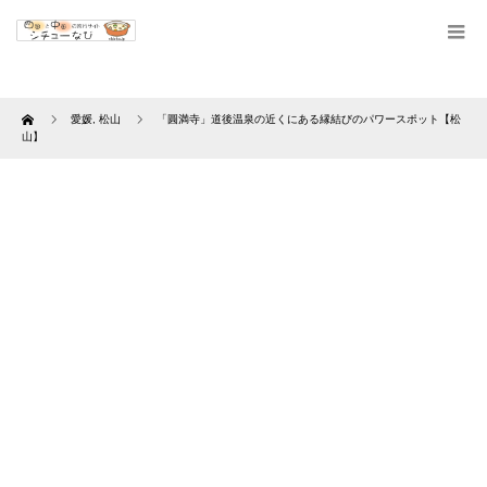
Home
愛媛
,
松山
「圓満寺」道後温泉の近くにある縁結びのパワースポット【松
山】