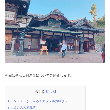
今回はそんな圓満寺についてご紹介します。
もくじ
[
閉じる
]
1
テンションが上がる！カラフルお結び玉
2
大迫力の大地蔵尊