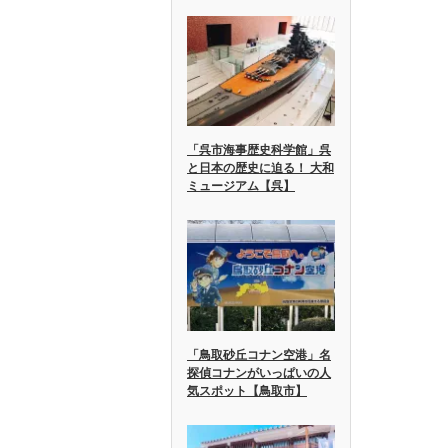
「呉市海事歴史科学館」呉
と日本の歴史に迫る！ 大和
ミュージアム【呉】
「鳥取砂丘コナン空港」名
探偵コナンがいっぱいの人
気スポット【鳥取市】