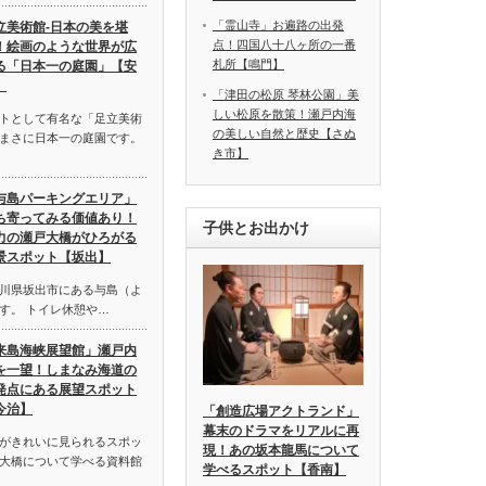
「霊山寺」お遍路の出発
立美術館-日本の美を堪
点！四国八十八ヶ所の一番
！絵画のような世界が広
札所【鳴門】
る「日本一の庭園」【安
】
「津田の松原 琴林公園」美
しい松原を散策！瀬戸内海
トとして有名な「足立美術
の美しい自然と歴史【さぬ
まさに日本一の庭園です。
き市】
与島パーキングエリア」
ち寄ってみる価値あり！
子供とお出かけ
力の瀬戸大橋がひろがる
景スポット【坂出】
川県坂出市にある与島（よ
す。 トイレ休憩や…
来島海峡展望館」瀬戸内
を一望！しまなみ海道の
発点にある展望スポット
今治】
「創造広場アクトランド」
幕末のドラマをリアルに再
がきれいに見られるスポッ
現！あの坂本龍馬について
大橋について学べる資料館
学べるスポット【香南】