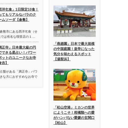
西洋乞食」1日限定10食！
ってもリアルなバラのク
ームソーダ【倉敷】
倉敷市にある西洋乞食（せ
元では有名な喫茶店の１…
「燕趙園」日本で最大規模
満正寺」日本最大級の円
の中国庭園！皇帝になった
でできる星占い！パワー
気分を味わえるスポット
ポットのユニークなお寺
【湯梨浜】
倉吉】
占盤がある「満正寺」パワ
きな方におすすめなお寺で
「松山空港」ミカンの世界
にようこそ！柑橘類への愛
がハンパない愛媛の玄関口
【松山】