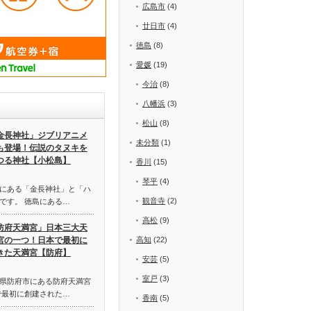
広島市
(4)
廿日市
(4)
徳島
(8)
愛媛
(19)
今治
(8)
八幡浜
(3)
松山
(8)
金長神社」ジブリアニメ
未分類
(1)
も登場！伝説のタヌキを
つる神社【小松島】
香川
(15)
琴平
(4)
にある「金長神社」と「ハ
観音寺
(2)
です。 徳島にある…
高松
(9)
防府天満宮」日本三大天
宮の一つ！日本で最初に
高知
(22)
きた天満宮【防府】
安芸
(5)
室戸
(3)
県防府市にある防府天満宮
で最初に創建された…
香南
(5)