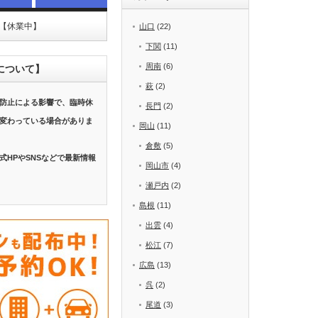
】【休業中】
山口
(22)
下関
(11)
周南
(6)
について】
萩
(2)
防止による影響で、臨時休
長門
(2)
変わっている場合がありま
岡山
(11)
倉敷
(5)
式HPやSNSなどで最新情報
岡山市
(4)
瀬戸内
(2)
島根
(11)
出雲
(4)
松江
(7)
広島
(13)
呉
(2)
尾道
(3)