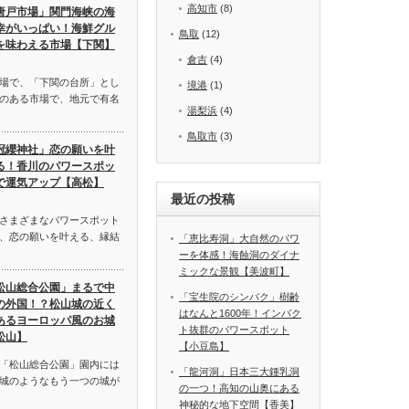
高知市
(8)
唐戸市場」関門海峡の海
幸がいっぱい！海鮮グル
鳥取
(12)
を味わえる市場【下関】
倉吉
(4)
場で、「下関の台所」とし
境港
(1)
のある市場で、地元で有名
湯梨浜
(4)
鳥取市
(3)
冠纓神社」恋の願いを叶
る！香川のパワースポッ
で運気アップ【高松】
最近の投稿
さまざまなパワースポット
、恋の願いを叶える、縁結
「恵比寿洞」大自然のパワ
ーを体感！海蝕洞のダイナ
ミックな景観【美波町】
松山総合公園」まるで中
「宝生院のシンパク」樹齢
の外国！？松山城の近く
はなんと1600年！インパク
あるヨーロッパ風のお城
ト抜群のパワースポット
松山】
【小豆島】
「松山総合公園」園内には
「龍河洞」日本三大鍾乳洞
城のようなもう一つの城が
の一つ！高知の山奥にある
神秘的な地下空間【香美】