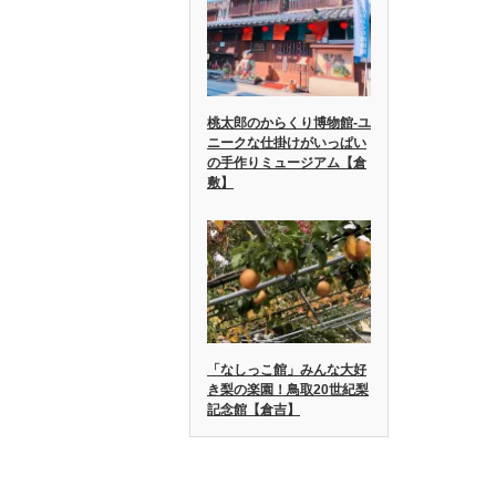
桃太郎のからくり博物館-ユ
ニークな仕掛けがいっぱい
の手作りミュージアム【倉
敷】
「なしっこ館」みんな大好
き梨の楽園！鳥取20世紀梨
記念館【倉吉】