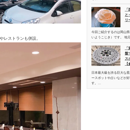
「
と
リ
今回ご紹介するのは岡山県
いようこじき）です。 地
やレストランも併設。
「
盤
ス
【
日本最大級を誇る巨大な星
ースポットや占いなどが好
す。…