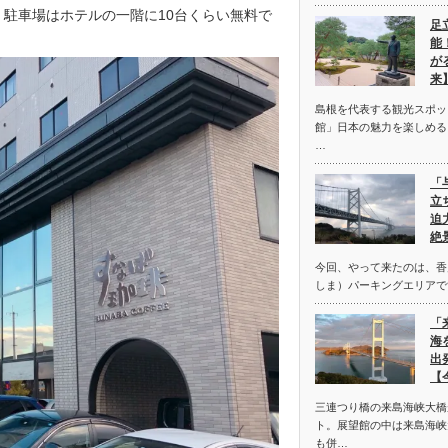
、駐車場はホテルの一階に10台くらい無料で
足
能
が
来
島根を代表する観光スポッ
館」日本の魅力を楽しめる
…
「
立
迫
絶
今回、やって来たのは、香
しま）パーキングエリアで
「
海
出
【
三連つり橋の来島海峡大橋
ト。展望館の中は来島海峡
も併…