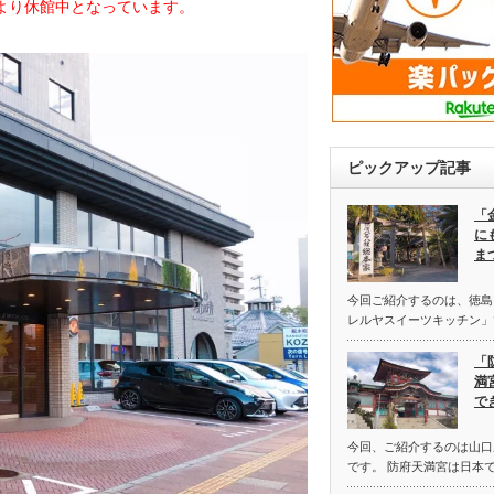
0日より休館中となっています。
ピックアップ記事
「
に
ま
今回ご紹介するのは、徳島
レルヤスイーツキッチン」
「
満
で
今回、ご紹介するのは山口
です。 防府天満宮は日本