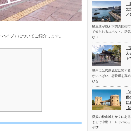
「
の
メ
鮮魚店が並ぶ下関の卸売市
て知られるスポット。活気
・ビーハイブ）についてご紹介します。
なフ…
「
え
ト
境内には恋愛成就に関する
がいっぱい。恋愛運を高め
びを…
「
世
に
【
愛媛の松山城ちかくにある
まるで中世ヨーロッパの古
そび…